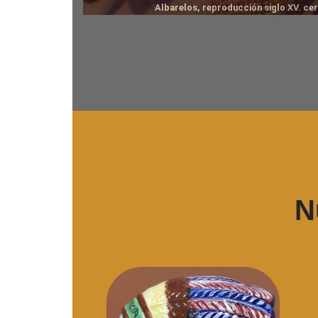
Albarelos, reproducción siglo XV. ce
N