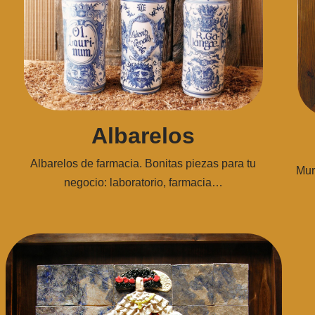
Albarelos
Albarelos de farmacia. Bonitas piezas para tu
Mur
negocio: laboratorio, farmacia…