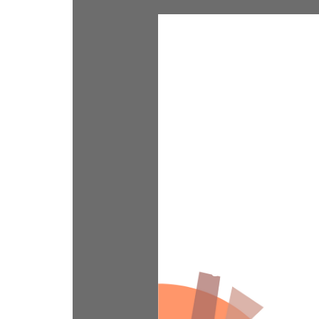
Explora la eleg
para capturar l
decorando tu h
artesanales añ
murales, pasando
ofrecemos una 
enorgullece of
transformar tu 
bus
can persona
únicos en sus 
¡Descubre la ma
su propia histori