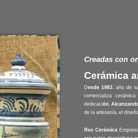
Creadas con or
Cerámica a
D
esde 198
3
, año de s
comercializa cerámica
dedicaci
ón. Alcanzando
de la artesanía, el diseñ
Roc Cerámica
Empresa 