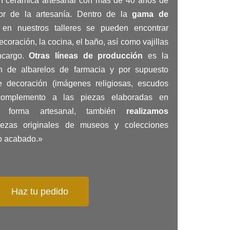
en cerámica artesanal con más de 40 años de
tor de la artesanía. Dentro de la
gama de
en nuestros talleres se pueden encontrar
coración, la cocina, el baño, así como vajillas
encargo.
Otras líneas de producción
es la
ón de albarelos de farmacia y por supuesto
de decoración
(imágenes
religiosas, escudos
complemento a las piezas elaboradas en
de forma artesanal, también
realizamos
zas originales de museos y colecciones
o acabado.»
Haz tu pedido