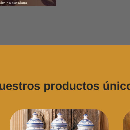
rámica catalana
uestros productos únic