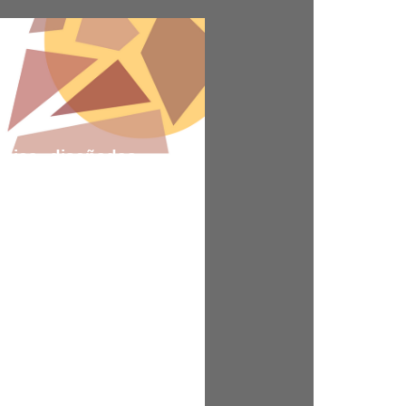
ámica, diseñadas
Ya sea que estés
 nuestras obras
de huchas hasta
corativas únicas,
 estéticas. Nos
 oportunidad de
particulares que
crear ambientes
stilo y visión.
a espacio cuente